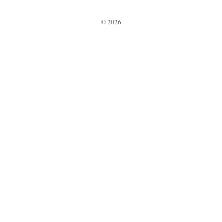
långsiktigt sparande
2025.
© 2026