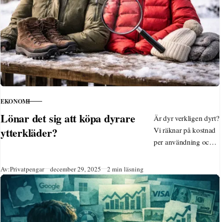
EKONOMI
KATEGORI
Lönar det sig att köpa dyrare
Är dyr verkligen dyrt?
ytterkläder?
Vi räknar på kostnad
per användning och
visar när
kvalitetskläder
Publicerad
Av:
Privatpengar
december 29, 2025
2 min läsning
faktiskt sparar pengar.