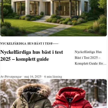
NYCKELFÄRDIGA HUS BÄST I TEST
KATEGORI
Nyckelfärdiga hus bäst i test
Nyckelfärdiga Hus
2025 – komplett guide
Bäst i Test 2025 –
Komplett Guide för
Husköpare Senast
uppdaterad: 16 maj
Publicerad
Av:
Privatpengar
maj 16, 2025
6 min läsning
2025 Att investera i
ett…