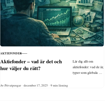
AKTIEFONDER
KATEGORI
Aktiefonder – vad är det och
Lär dig allt om
hur väljer du rätt?
aktiefonder: vad de är,
typer som globala och
hållbara, tips för
nybörjare, skatt på
Publicerad
Av:
Privatpengar
december 17, 2025
9 min läsning
ISK och hur du köper.
Välj bra aktiefonder
med låg avgift för