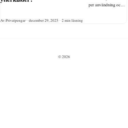
per användning och
visar när
kvalitetskläder
Publicerad
Av:
Privatpengar
december 29, 2025
2 min läsning
faktiskt sparar pengar.
© 2026