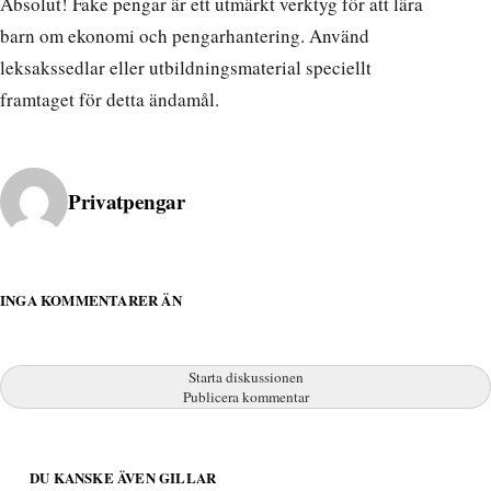
Absolut! Fake pengar är ett utmärkt verktyg för att lära
barn om ekonomi och pengarhantering. Använd
leksakssedlar eller utbildningsmaterial speciellt
framtaget för detta ändamål.
Publicerad av
Privatpengar
INGA KOMMENTARER ÄN
Starta diskussionen
Publicera kommentar
DU KANSKE ÄVEN GILLAR