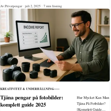
Uppdaterad: 2 juli
Publicerad
Av:
Privatpengar
juli 2, 2025
7 min läsning
2025
Innehållsförteckning
Introduktion till
fotobildsförsäljning…
KREATIVITET & UNDERHÅLLNING
KATEGORI
Tjäna pengar på fotobilder:
Hur Mycket Kan Man
komplett guide 2025
Tjäna På Fotbilder?
[Komplett Guide