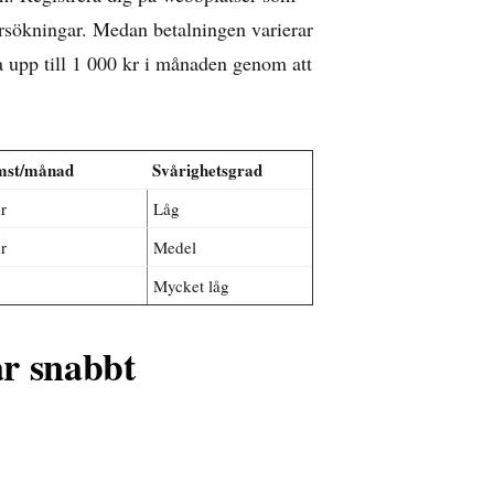
dersökningar. Medan betalningen varierar
a upp till 1 000 kr i månaden genom att
omst/månad
Svårighetsgrad
r
Låg
r
Medel
Mycket låg
ar snabbt