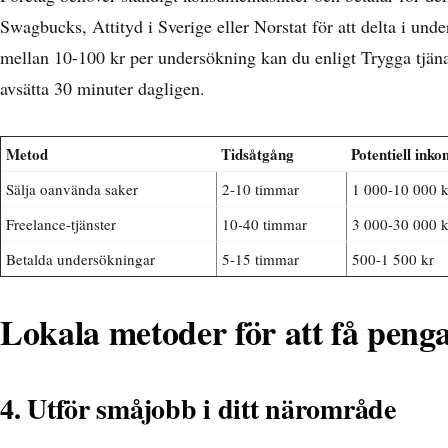
Swagbucks, Attityd i Sverige eller Norstat för att delta i un
mellan 10-100 kr per undersökning kan du enligt
Trygga
tjän
avsätta 30 minuter dagligen.
Metod
Tidsåtgång
Potentiell ink
Sälja oanvända saker
2-10 timmar
1 000-10 000 k
Freelance-tjänster
10-40 timmar
3 000-30 000 k
Betalda undersökningar
5-15 timmar
500-1 500 kr
Lokala metoder för att få peng
4. Utför småjobb i ditt närområde