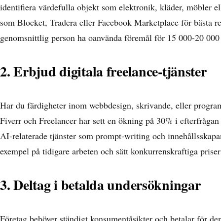
identifiera värdefulla objekt som elektronik, kläder, möbler e
som Blocket, Tradera eller Facebook Marketplace för bästa re
genomsnittlig person ha oanvända föremål för 15 000-20 00
2. Erbjud digitala freelance-tjänster
Har du färdigheter inom webbdesign, skrivande, eller progr
Fiverr och Freelancer har sett en ökning på 30% i efterfrågan 
AI-relaterade tjänster som prompt-writing och innehållsskapa
exempel på tidigare arbeten och sätt konkurrenskraftiga priser 
3. Deltag i betalda undersökningar
Företag behöver ständigt konsumentåsikter och betalar för de