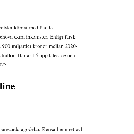
nomiska klimat med ökade
ehöva extra inkomster. Enligt
färsk
 900 miljarder kronor mellan 2020-
mstkällor. Här är 15 uppdaterade och
025.
line
ja oanvända ägodelar. Rensa hemmet och