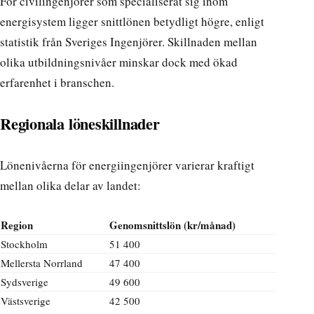
För civilingenjörer som specialiserat sig inom
energisystem ligger snittlönen betydligt högre, enligt
statistik från
Sveriges Ingenjörer
. Skillnaden mellan
olika utbildningsnivåer minskar dock med ökad
erfarenhet i branschen.
Regionala löneskillnader
Lönenivåerna för energiingenjörer varierar kraftigt
mellan olika delar av landet:
Region
Genomsnittslön (kr/månad)
Stockholm
51 400
Mellersta Norrland
47 400
Sydsverige
49 600
Västsverige
42 500