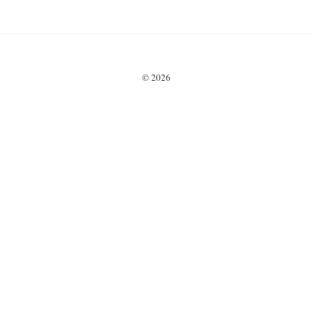
ISK och hur du köper.
Välj bra aktiefonder
med låg avgift för
långsiktigt sparande
2025.
© 2026