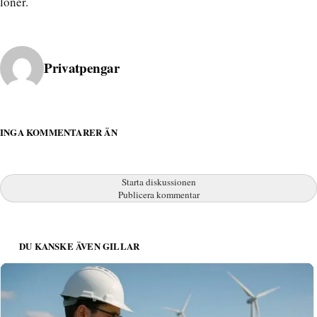
löner.
Publicerad av
Privatpengar
INGA KOMMENTARER ÄN
Starta diskussionen
Publicera kommentar
DU KANSKE ÄVEN GILLAR