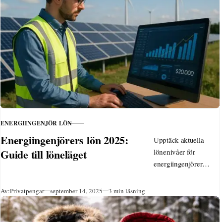
ENERGIINGENJÖR LÖN
KATEGORI
Energiingenjörers lön 2025:
Upptäck aktuella
Guide till löneläget
lönenivåer för
energiingenjörer
2025! Statistik,
trender och tips för
Publicerad
Av:
Privatpengar
september 14, 2025
3 min läsning
karriärutveckling
inom ett växande