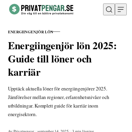
Hoppa till innehåll
ENERGIINGENJÖR LÖN
KATEGORI
Energiingenjör lön 2025:
Guide till löner och
karriär
Upptäck aktuella löner för energiingenjörer 2025.
Jämförelser mellan regioner, erfarenhetsnivåer och
utbildningar. Komplett guide för karriär inom
energisektorn.
Publicerad
Av:
Privatpengar
september 14, 2025
3 min läsning