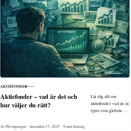
AKTIEFONDER
KATEGORI
Aktiefonder – vad är det och
Lär dig allt om
hur väljer du rätt?
aktiefonder: vad de är,
typer som globala och
hållbara, tips för
nybörjare, skatt på
Publicerad
Av:
Privatpengar
december 17, 2025
9 min läsning