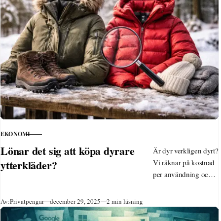
område präglat av
energiomställning och
gröna teknikjobb.
EKONOMI
KATEGORI
Lönar det sig att köpa dyrare
Är dyr verkligen dyrt?
ytterkläder?
Vi räknar på kostnad
per användning och
visar när
kvalitetskläder
Publicerad
Av:
Privatpengar
december 29, 2025
2 min läsning
faktiskt sparar pengar.