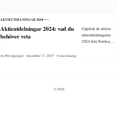
AKTIEUTDELNINGAR 2024
KATEGORI
Aktieutdelningar 2024: vad du
Upptäck de största
behöver veta
aktieutdelningarna
2024 från Nordea,
SEB, Volvo och fler.
Kalender,
Publicerad
Av:
Privatpengar
december 17, 2025
6 min läsning
direktavkastning,
skattetips och misstag
att undvika för din
utdelningsportfölj
inför 2025.
© 2026