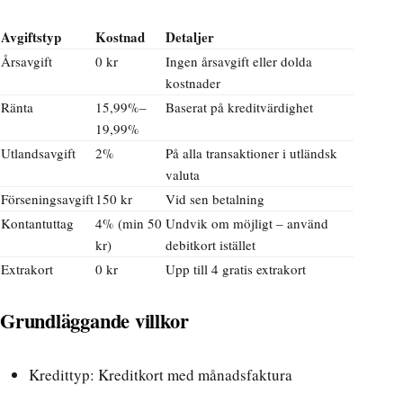
Avgiftstyp
Kostnad
Detaljer
Årsavgift
0 kr
Ingen årsavgift eller dolda
kostnader
Ränta
15,99%–
Baserat på kreditvärdighet
19,99%
Utlandsavgift
2%
På alla transaktioner i utländsk
valuta
Förseningsavgift
150 kr
Vid sen betalning
Kontantuttag
4% (min 50
Undvik om möjligt – använd
kr)
debitkort istället
Extrakort
0 kr
Upp till 4 gratis extrakort
Grundläggande villkor
Kredittyp: Kreditkort med månadsfaktura