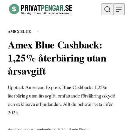
Hoppa till innehåll
AMEX BLUE
KATEGORI
Amex Blue Cashback:
1,25% återbäring utan
årsavgift
Upptäck American Express Blue Cashback: 1,25%
återbäring utan årsavgift, omfattande försäkringsskydd
och exklusiva erbjudanden. Allt du behöver veta inför
2025.
Publicerad
Av:
Privatpengar
september 8, 2025
4 min läsning