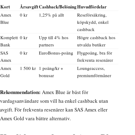
Kort
Årsavgift
Cashback/Belöning
Huvudfördelar
Amex
0 kr
1,25% på allt
Reseförsäkring,
Blue
köpskydd, enkel
cashback
Komplett
0 kr
Upp till 4% hos
Högre cashback hos
Bank
partners
utvalda butiker
SAS
0 kr
EuroBonus-poäng
Flygpoäng, bra för
Amex
frekventa resenärer
Amex
1 500 kr
1 poäng/kr +
Loungeaccess,
Gold
bonusar
premiumförmåner
Rekommendation:
Amex Blue är bäst för
vardagsanvändare som vill ha enkel cashback utan
avgift. För frekventa resenärer kan SAS Amex eller
Amex Gold vara bättre alternativ.