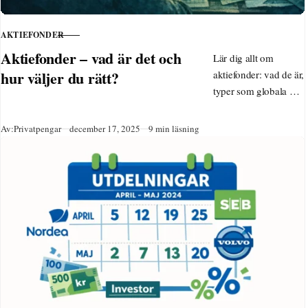
AKTIEFONDER
KATEGORI
Aktiefonder – vad är det och
Lär dig allt om
hur väljer du rätt?
aktiefonder: vad de är,
typer som globala och
hållbara, tips för
nybörjare, skatt på
Publicerad
Av:
Privatpengar
december 17, 2025
9 min läsning
ISK och hur du köper.
Välj bra aktiefonder
med låg avgift för
långsiktigt sparande
2025.