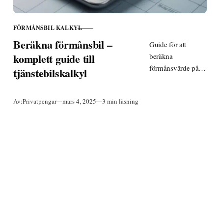
FÖRMÅNSBIL KALKYL
KATEGORI
Beräkna förmånsbil –
Guide för att
komplett guide till
beräkna
förmånsvärde på
tjänstebilskalkyl
tjänstebil. Lär dig
hur bilförmån
Publicerad
Av:
Privatpengar
mars 4, 2025
3 min läsning
beskattas, vilka
faktorer som
påverkar och hur
du räknar ut
månadskostnaden.