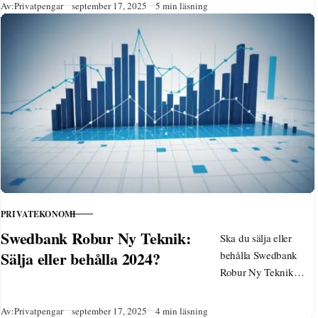
extra inkomst genom
Publicerad
Av:
Privatpengar
september 17, 2025
5 min läsning
försäljning, freelance,
undersökningar och
lokala tjänster –
beprövade metoder
för snabba resultat.
PRIVATEKONOMI
KATEGORI
Swedbank Robur Ny Teknik:
Ska du sälja eller
Sälja eller behålla 2024?
behålla Swedbank
Robur Ny Teknik
2024? Analys av
fondens starka
Publicerad
Av:
Privatpengar
september 17, 2025
4 min läsning