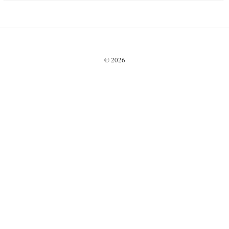
utveckling (8,90%),
AI-exponering,
avgiftsstruktur och
framtidsutsikter för
olika sparare.
© 2026