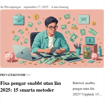
utan lån. Praktiska
Publicerad
Av:
Privatpengar
september 17, 2025
4 min läsning
lösningar online och
hemifrån för oväntade
utgifter och
ekonomisk trygghet.
PRIVATEKONOMI
KATEGORI
Fixa pengar snabbt utan lån
Behöver snabba
2025: 15 smarta metoder
pengar utan lån
2025? Upptäck 15
smarta sätt att tjäna