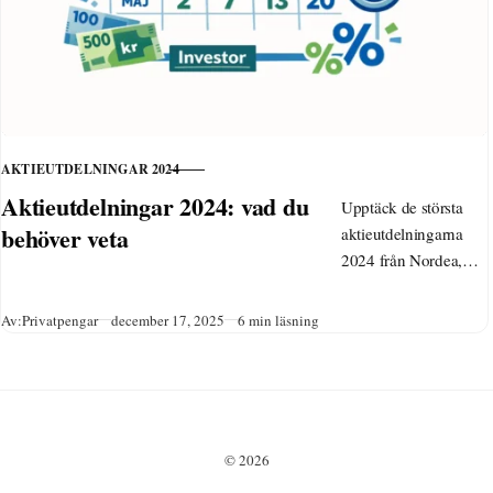
AKTIEUTDELNINGAR 2024
KATEGORI
Aktieutdelningar 2024: vad du
Upptäck de största
behöver veta
aktieutdelningarna
2024 från Nordea,
SEB, Volvo och fler.
Kalender,
Publicerad
Av:
Privatpengar
december 17, 2025
6 min läsning
direktavkastning,
skattetips och misstag
att undvika för din
utdelningsportfölj
inför 2025.
© 2026