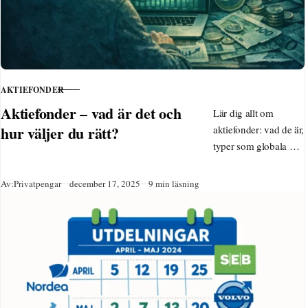
AKTIEFONDER
KATEGORI
Aktiefonder – vad är det och
Lär dig allt om
hur väljer du rätt?
aktiefonder: vad de är,
typer som globala och
hållbara, tips för
nybörjare, skatt på
Publicerad
Av:
Privatpengar
december 17, 2025
9 min läsning
ISK och hur du köper.
Välj bra aktiefonder
med låg avgift för
långsiktigt sparande
2025.