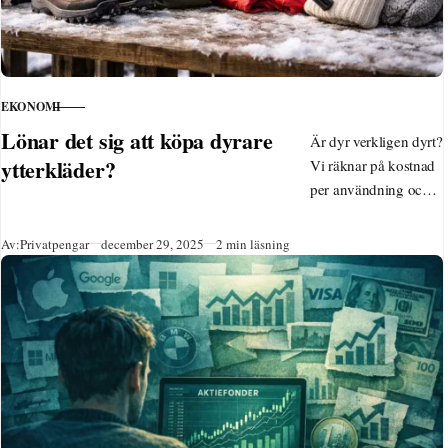
EKONOMI
KATEGORI
Lönar det sig att köpa dyrare
Är dyr verkligen dyrt?
ytterkläder?
Vi räknar på kostnad
per användning och
visar när
kvalitetskläder
Publicerad
Av:
Privatpengar
december 29, 2025
2 min läsning
faktiskt sparar pengar.