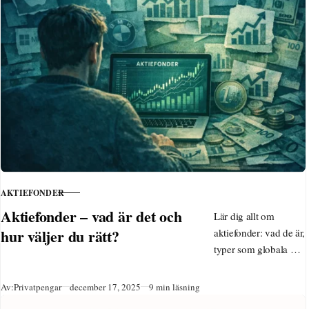
AKTIEFONDER
KATEGORI
Aktiefonder – vad är det och
Lär dig allt om
hur väljer du rätt?
aktiefonder: vad de är,
typer som globala och
hållbara, tips för
nybörjare, skatt på
Publicerad
Av:
Privatpengar
december 17, 2025
9 min läsning
ISK och hur du köper.