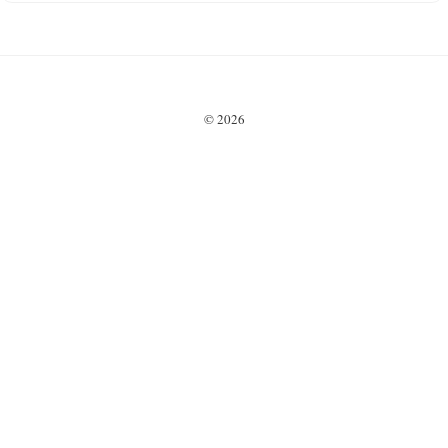
direktavkastning,
skattetips och misstag
att undvika för din
utdelningsportfölj
inför 2025.
© 2026