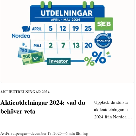
Välj bra aktiefonder
med låg avgift för
långsiktigt sparande
2025.
AKTIEUTDELNINGAR 2024
KATEGORI
Aktieutdelningar 2024: vad du
Upptäck de största
behöver veta
aktieutdelningarna
2024 från Nordea,
SEB, Volvo och fler.
Kalender,
Publicerad
Av:
Privatpengar
december 17, 2025
6 min läsning