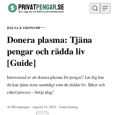
Hoppa till innehåll
HÄLSA & EKONOMI
KATEGORI
Donera plasma: Tjäna
pengar och rädda liv
[Guide]
Intresserad av att donera plasma för pengar? Lär dig hur
du kan tjäna extra samtidigt som du räddar liv. Säker och
enkel process – börja idag!
Publicerad
Av:
Privatpengar
augusti 14, 2024
4 min läsning