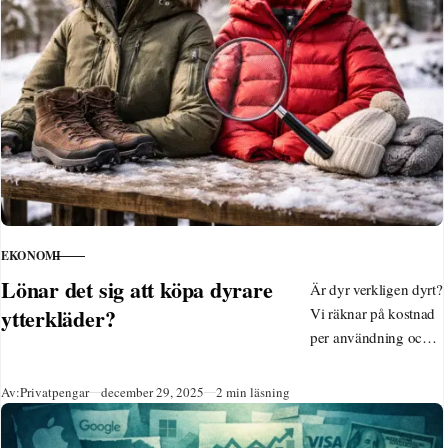
EKONOMI
KATEGORI
Lönar det sig att köpa dyrare
Är dyr verkligen dyrt?
ytterkläder?
Vi räknar på kostnad
per användning och
visar när
kvalitetskläder
Publicerad
Av:
Privatpengar
december 29, 2025
2 min läsning
faktiskt sparar pengar.