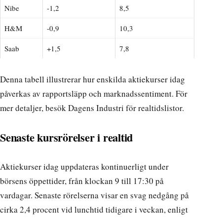
Nibe
-1,2
8,5
H&M
-0,9
10,3
Saab
+1,5
7,8
Denna tabell illustrerar hur enskilda aktiekurser idag
påverkas av rapportsläpp och marknadssentiment. För
mer detaljer, besök
Dagens Industri för realtidslistor
.
Senaste kursrörelser i realtid
Aktiekurser idag uppdateras kontinuerligt under
börsens öppettider, från klockan 9 till 17:30 på
vardagar. Senaste rörelserna visar en svag nedgång på
cirka 2,4 procent vid lunchtid tidigare i veckan, enligt