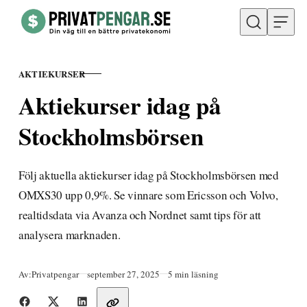
Hoppa till innehåll
AKTIEKURSER
KATEGORI
Aktiekurser idag på
Stockholmsbörsen
Följ aktuella aktiekurser idag på Stockholmsbörsen med
OMXS30 upp 0,9%. Se vinnare som Ericsson och Volvo,
realtidsdata via Avanza och Nordnet samt tips för att
analysera marknaden.
Publicerad
Av:
Privatpengar
september 27, 2025
5 min läsning
Dela med vänner