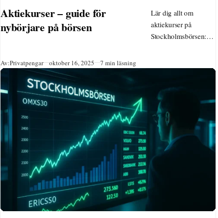
KATEGORI
Aktiekurser – guide för
Lär dig allt om
nybörjare på börsen
aktiekurser på
Stockholmsbörsen:
vad de är, hur du
spårar realtidskurser
Publicerad
Av:
Privatpengar
oktober 16, 2025
7 min läsning
med Avanza eller
Nordnet, analyserar
trender och undviker
vanliga misstag. Börja
ditt långsiktiga
sparande idag med
tips för 2025.