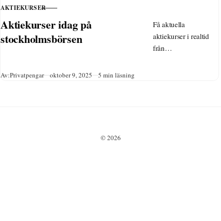
AKTIEKURSER
KATEGORI
Aktiekurser idag på
Få aktuella
stockholmsbörsen
aktiekurser i realtid
från
Stockholmsbörsen,
inklusive OMXS30,
Publicerad
Av:
Privatpengar
oktober 9, 2025
5 min läsning
dagens vinnare och
förlorare. Lär dig
kolla via Avanza,
Nordnet och mer för
att optimera din
© 2026
privatekonomi.