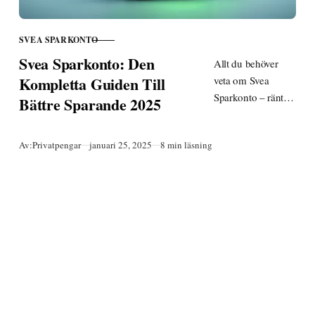
SVEA SPARKONTO
KATEGORI
Svea Sparkonto: Den
Allt du behöver
Kompletta Guiden Till
veta om Svea
Sparkonto – räntor,
Bättre Sparande 2025
villkor, fördelar
och hur du
Publicerad
Av:
Privatpengar
januari 25, 2025
8 min läsning
kommer igång.
Jämför med andra
sparkonton och
hitta bästa
sparalternativet.