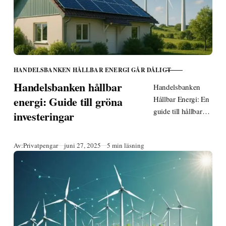
HANDELSBANKEN HÅLLBAR ENERGI GÅR DÅLIGT
KATEGORI
Handelsbanken hållbar
Handelsbanken
energi: Guide till gröna
Hållbar Energi: En
guide till hållbara
investeringar
investeringar och
finansiering
Publicerad
Av:
Privatpengar
juni 27, 2025
5 min läsning
Publicerad: 27 juni
2025 | Uppdaterad:
27 juni 2025
Innehållsförtecknin
g…