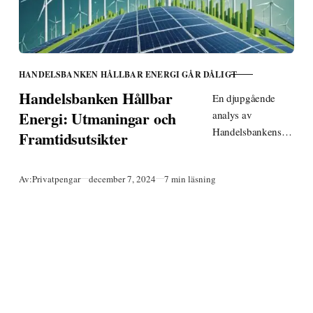
HANDELSBANKEN HÅLLBAR ENERGI GÅR DÅLIGT
KATEGORI
Handelsbanken Hållbar
En djupgående
Energi: Utmaningar och
analys av
Handelsbankens
Framtidsutsikter
hållbara
energifond, dess
Publicerad
Av:
Privatpengar
december 7, 2024
7 min läsning
prestanda och
framtidsutsikter.
Läs om riskerna
och möjligheterna
inom grön energi.