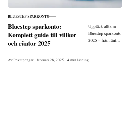
BLUESTEP SPARKONTO
KATEGORI
Bluestep sparkonto:
Upptäck allt om
Komplett guide till villkor
Bluestep sparkonto
2025 – från räntor
och räntor 2025
och villkor till
insättningsgaranti.
Publicerad
Av:
Privatpengar
februari 28, 2025
4 min läsning
Jämför med andra
banker och hitta
bästa
sparalternativet.