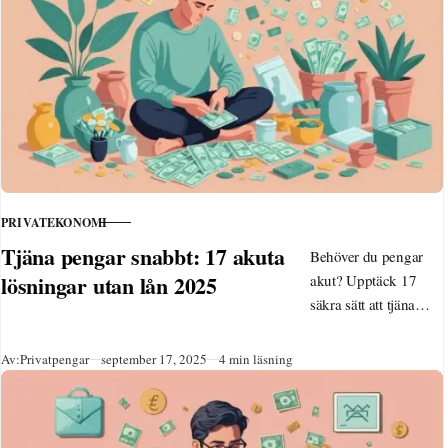
PRIVATEKONOMI
KATEGORI
Tjäna pengar snabbt: 17 akuta
Behöver du pengar
lösningar utan lån 2025
akut? Upptäck 17
säkra sätt att tjäna
pengar snabbt 2025
utan lån. Praktiska
Publicerad
Av:
Privatpengar
september 17, 2025
4 min läsning
lösningar online och
hemifrån för oväntade
utgifter och