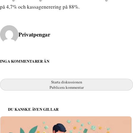
på 4,7% och kassagenerering på 88%.
Publicerad av
Privatpengar
INGA KOMMENTARER ÄN
Starta diskussionen
Publicera kommentar
DU KANSKE ÄVEN GILLAR