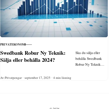
för snabba resultat.
PRIVATEKONOMI
KATEGORI
Swedbank Robur Ny Teknik:
Ska du sälja eller
Sälja eller behålla 2024?
behålla Swedbank
Robur Ny Teknik
2024? Analys av
fondens starka
Publicerad
Av:
Privatpengar
september 17, 2025
4 min läsning
utveckling (8,90%),
AI-exponering,
avgiftsstruktur och
framtidsutsikter för
olika sparare.
© 2026