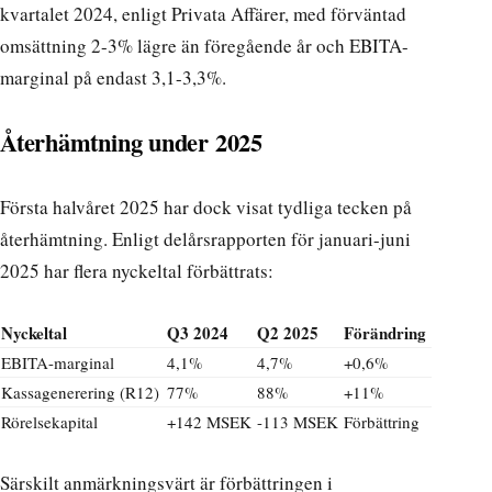
kvartalet 2024, enligt
Privata Affärer
, med förväntad
omsättning 2-3% lägre än föregående år och EBITA-
marginal på endast 3,1-3,3%.
Återhämtning under 2025
Första halvåret 2025 har dock visat tydliga tecken på
återhämtning. Enligt
delårsrapporten för januari-juni
2025
har flera nyckeltal förbättrats:
Nyckeltal
Q3 2024
Q2 2025
Förändring
EBITA-marginal
4,1%
4,7%
+0,6%
Kassagenerering (R12)
77%
88%
+11%
Rörelsekapital
+142 MSEK
-113 MSEK
Förbättring
Särskilt anmärkningsvärt är förbättringen i