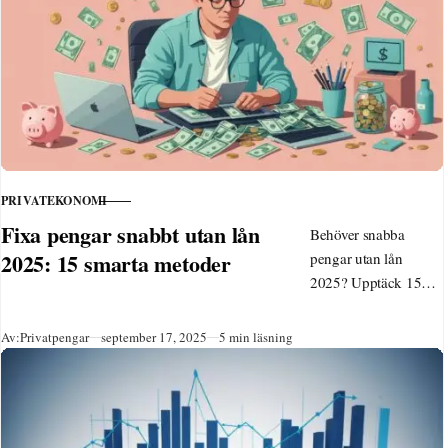
ekonomisk trygghet.
PRIVATEKONOMI
KATEGORI
Fixa pengar snabbt utan lån
Behöver snabba
2025: 15 smarta metoder
pengar utan lån
2025? Upptäck 15
smarta sätt att tjäna
extra inkomst genom
Publicerad
Av:
Privatpengar
september 17, 2025
5 min läsning
försäljning, freelance,
undersökningar och
lokala tjänster –
beprövade metoder