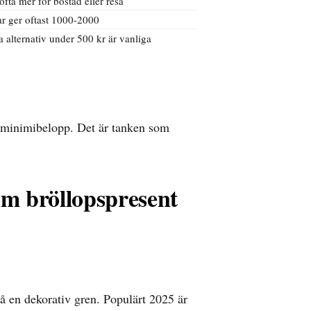
ofta mer för bostad eller resa
ar ger oftast 1000-2000
 alternativ under 500 kr är vanliga
r minimibelopp. Det är tanken som
som bröllopspresent
på en dekorativ gren. Populärt 2025 är