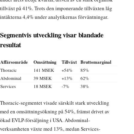
tillväxt på 41%. Trots den imponerande tillväxten låg
intäkterna 4,4% under analytikernas förväntningar.
Segmentvis utveckling visar blandade
resultat
Affärsområde
Omsättning
Tillväxt
Bruttomarginal
Thoracic
141 MSEK
+54%
85%
Abdominal
39 MSEK
+13%
62%
Services
18 MSEK
-7%
38%
Thoracic-segmentet visade särskilt stark utveckling
med en omsättningsökning på 54%, främst drivet av
ökad EVLP-försäljning i USA. Abdominal-
verksamheten växte med 13%, medan Services-