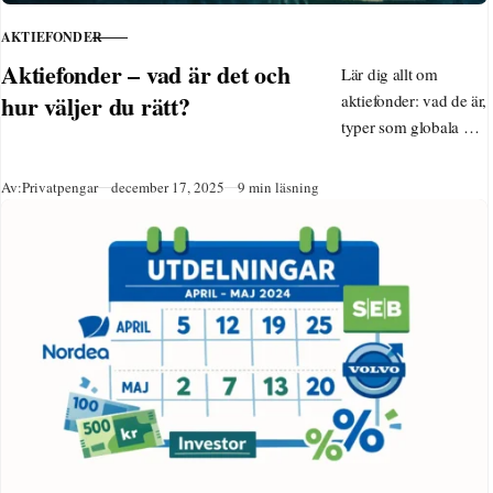
AKTIEFONDER
KATEGORI
Aktiefonder – vad är det och
Lär dig allt om
hur väljer du rätt?
aktiefonder: vad de är,
typer som globala och
hållbara, tips för
nybörjare, skatt på
Publicerad
Av:
Privatpengar
december 17, 2025
9 min läsning
ISK och hur du köper.
Välj bra aktiefonder
med låg avgift för
långsiktigt sparande
2025.