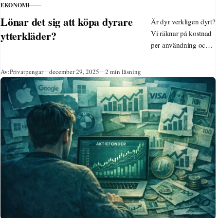
EKONOMI
KATEGORI
Lönar det sig att köpa dyrare
Är dyr verkligen dyrt?
ytterkläder?
Vi räknar på kostnad
per användning och
visar när
kvalitetskläder
Publicerad
Av:
Privatpengar
december 29, 2025
2 min läsning
faktiskt sparar pengar.