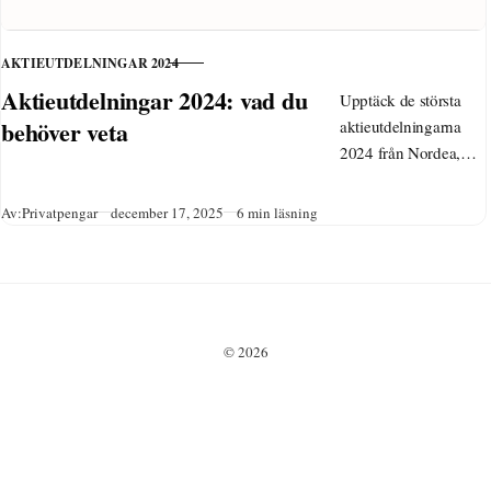
AKTIEUTDELNINGAR 2024
KATEGORI
Aktieutdelningar 2024: vad du
Upptäck de största
behöver veta
aktieutdelningarna
2024 från Nordea,
SEB, Volvo och fler.
Kalender,
Publicerad
Av:
Privatpengar
december 17, 2025
6 min läsning
direktavkastning,
skattetips och misstag
att undvika för din
utdelningsportfölj
inför 2025.
© 2026