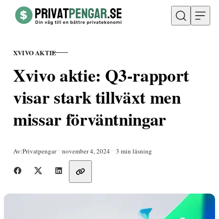
Hoppa till innehåll
XVIVO AKTIE
KATEGORI
Xvivo aktie: Q3-rapport
visar stark tillväxt men
missar förväntningar
Publicerad
Av:
Privatpengar
november 4, 2024
3 min läsning
Dela med vänner