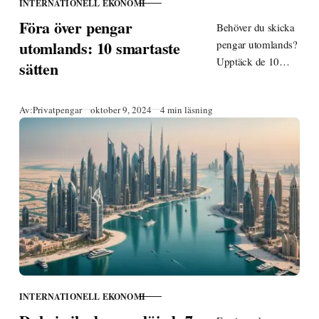
INTERNATIONELL EKONOMI
KATEGORI
Föra över pengar
Behöver du skicka
utomlands: 10 smartaste
pengar utomlands?
Upptäck de 10
sätten
smartaste och mest
kostnadseffektiva
Publicerad
Av:
Privatpengar
oktober 9, 2024
4 min läsning
metoderna för
2024. Spara på
avgifter – läs mer
nu!
INTERNATIONELL EKONOMI
KATEGORI