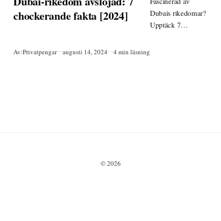
Dubai-rikedom avslöjad: 7
Fascinerad av
chockerande fakta [2024]
Dubais rikedomar?
Upptäck 7
häpnadsväckande
fakta om pengar
Publicerad
Av:
Privatpengar
augusti 14, 2024
4 min läsning
och lyx i emiratet.
En resa genom
överflöd och
kontraster!
© 2026