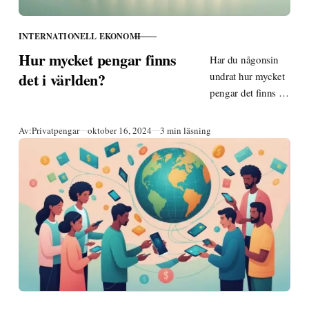
INTERNATIONELL EKONOMI
KATEGORI
Hur mycket pengar finns
Har du någonsin
det i världen?
undrat hur mycket
pengar det finns i
världen? Upptäck
den svindlande
Publicerad
Av:
Privatpengar
oktober 16, 2024
3 min läsning
summan och vad
den betyder för
global ekonomi.
Läs nu!