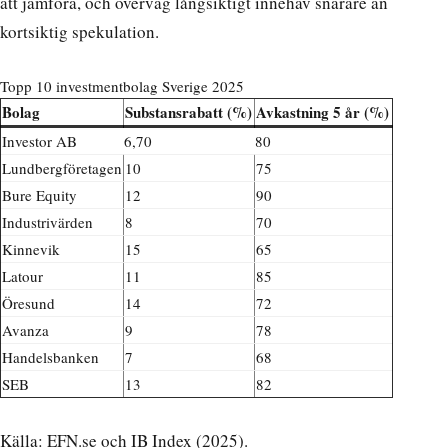
att jämföra, och överväg långsiktigt innehav snarare än
kortsiktig spekulation.
Topp 10 investmentbolag Sverige 2025
Bolag
Substansrabatt (%)
Avkastning 5 år (%)
Investor AB
6,70
80
Lundbergföretagen
10
75
Bure Equity
12
90
Industrivärden
8
70
Kinnevik
15
65
Latour
11
85
Öresund
14
72
Avanza
9
78
Handelsbanken
7
68
SEB
13
82
Källa: EFN.se och IB Index (2025).