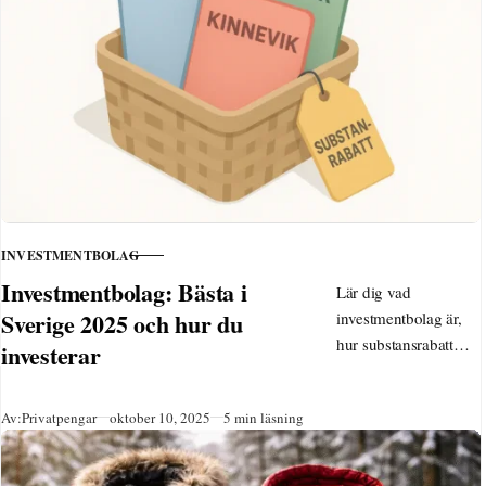
diversifiering och
lägre kostnader –
börja investera som
nybörjare idag!
INVESTMENTBOLAG
KATEGORI
Investmentbolag: Bästa i
Lär dig vad
Sverige 2025 och hur du
investmentbolag är,
hur substansrabatt
investerar
fungerar och vilka
som är bäst i Sverige
Publicerad
Av:
Privatpengar
oktober 10, 2025
5 min läsning
2025. Upptäck
Investor AB, Spiltan-
fonder och enkla steg