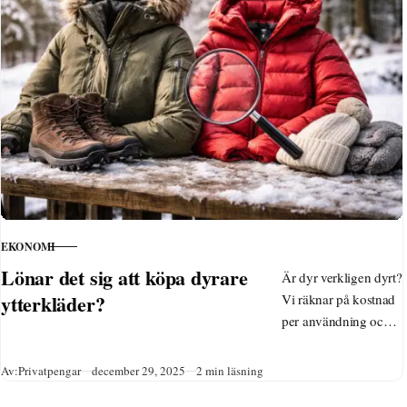
för att investera via
Avanza för långsiktig
avkastning och
riskspridning.
EKONOMI
KATEGORI
Lönar det sig att köpa dyrare
Är dyr verkligen dyrt?
ytterkläder?
Vi räknar på kostnad
per användning och
visar när
kvalitetskläder
Publicerad
Av:
Privatpengar
december 29, 2025
2 min läsning
faktiskt sparar pengar.