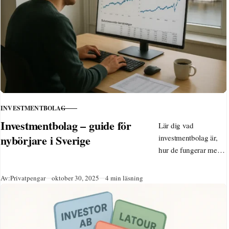
INVESTMENTBOLAG
KATEGORI
Investmentbolag – guide för
Lär dig vad
nybörjare i Sverige
investmentbolag är,
hur de fungerar med
substansvärde och
rabatt, och de största i
Publicerad
Av:
Privatpengar
oktober 30, 2025
4 min läsning
Sverige som Investor
och Kinnevik. Perfekt
för långsiktigt
sparande med